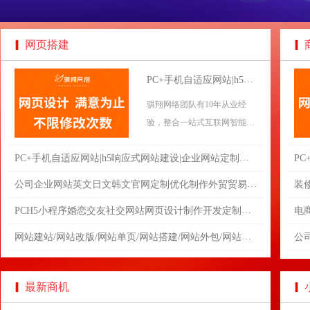
网页搭建
PC+手机自适应网站|h5响
应式网站建设|企业网站定
制开发
骐翔网络团队有10年从业经
验，整合一站式互联网智能运
营服务和行业解决方案，满足
PC+手机自适应网站|h5响应式网站建设|企业网站定制开
P
企业个性化、多样化的互联网
发
发
转型需求。
公司企业网站英文日文韩文官网定制优化制作外贸贸易物
装
流搭建国外
PCH5小程序婚恋交友社交网站网页设计制作开发定制建
电
设搭建
原
网站建站/网站改版/网站单页/网站搭建/网站外包/网站建
公
设
物
最新商机