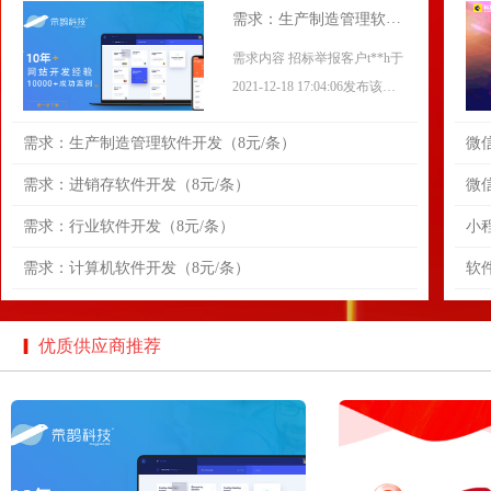
需求：生产制造管理软件
开发（8元/条）
需求内容 招标举报客户t**h于
2021-12-18 17:04:06发布该需
求
需求：生产制造管理软件开发（8元/条）
微
需求标题 生产制造管理软件开
设
发。
需求：进销存软件开发（8元/条）
微
龙诗平台专业为您服务
支
需求：行业软件开发（8元/条）
小
工
需求：计算机软件开发（8元/条）
软
播e
优质供应商推荐